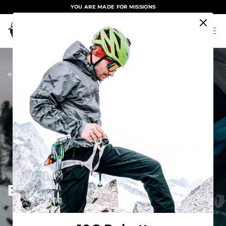
YOU ARE MADE FOR MISSIONS
Inhalt
Warenkorb
Zurück
Blackyak
/
Blog
BLACKYAK
CIRCLE STORIES