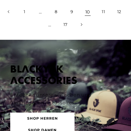
1
…
8
9
10
11
12
…
17
BLACKYAK
ACCESSORIES
Entdecke unsere stylischen und
funktionellen Accessoires.
SHOP HERREN
SHOP DAMEN